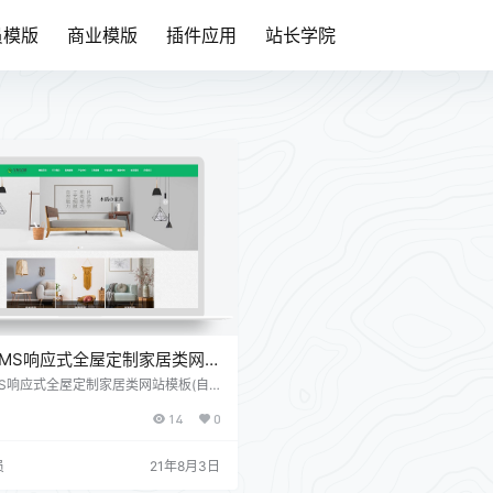
员模版
商业模版
插件应用
站长学院
tCMS响应式全屋定制家居类网
自适应手机端)-修复版
CMS响应式全屋定制家居类网站模板(自
)-修复版 模板特点： 手工书写DIV+C
14
0
精简无冗余。 SEO框架布局，栏目及
独立设置标题/关键词/描述。 附带测
安装教程、入门教程、安全及备份教
员
21年8月3日
台直接修改联系方式、传真、邮箱、地址
加方便。 模板相关： 语言程序：PH