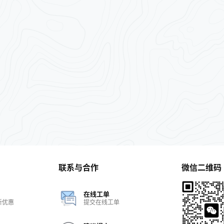
ite 前端规范：html+css+jQuery 设备
…
联系与合作
微信二维码
在线工单
新优惠
提交在线工单