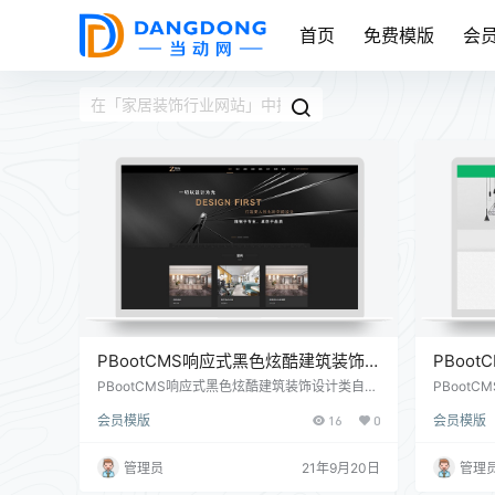
首页
免费模版
会
PBootCMS响应式黑色炫酷建筑装饰
PBoo
设计类自适应模板源码
站模板(
PBootCMS响应式黑色炫酷建筑装饰设计类自适
PBoot
应模板源码 模板特点： 手工书写DIV+CSS、代
适应手机端
会员模版
16
0
会员模版
码精简无冗余。 SEO框架布局，栏目及文章页均
SS、代码
可独立设置标题/关键词/描述。 附带测试数据、
文章页均可
安装教程、入门教程、安全及备份教程。 后台直
试数据、
管理员
21年9月20日
管理
接修改联系方式、传真、邮箱、地址等，修改更
程。 后
加方便。 模板相关： 语言程序：PHP + SQLite
等，修改更